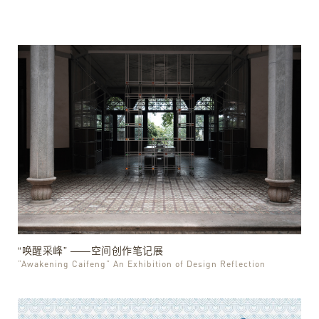
“唤醒采峰” ——空间创作笔记展
“Awakening Caifeng” An Exhibition of Design Reflection