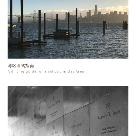
湾区酒驾指南
A driving guide for alcoholic in Bay Area