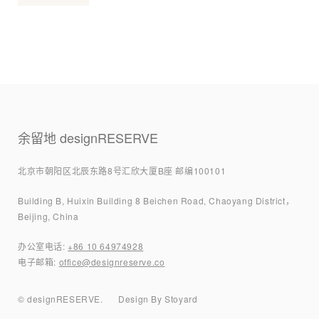
余留地 designRESERVE
北京市朝阳区北辰东路8号汇欣大厦B座 邮编100101
Building B, Huixin Building 8 Beichen Road, Chaoyang District，
Beijing, China
办公室电话:
+86 10 64974928
电子邮箱:
office@designreserve.co
© designRESERVE.
Design By Stoyard